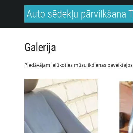
Auto sēdekļu pārvilkšana
Galerija
Piedāvājam ielūkoties mūsu ikdienas paveiktajo