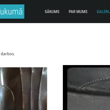
 Tukumā
SĀKUMS
PAR MUMS
GALERI
s darbos.